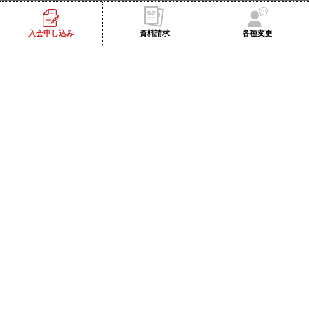
お手数ですが、下記までご連絡下さい。
（株）出雲殿互助会
各種変更
入会申し込み
資料請求
TEL:053-454-6902
https://izumoden-gojyo.jp/