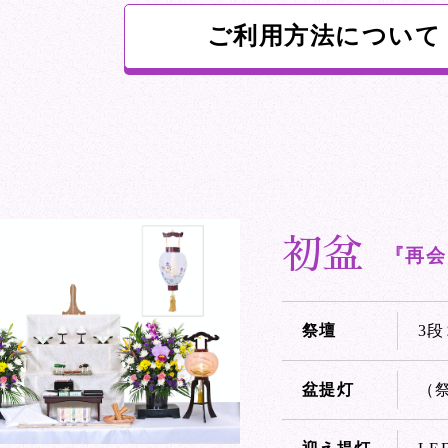
ご利用方法について
初盆
『再会
祭壇
3
盆提灯
（