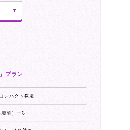
』プラン
段コンパクト祭壇
祭壇前）一対