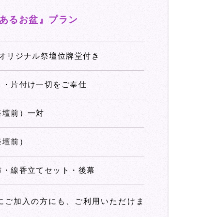
あるお盆』プラン
段オリジナル祭壇位牌堂付き
り・片付け一切をご奉仕
祭壇前）一対
祭壇前）
布・線香立てセット・後幕
までにご加入の方にも、ご利用いただけま