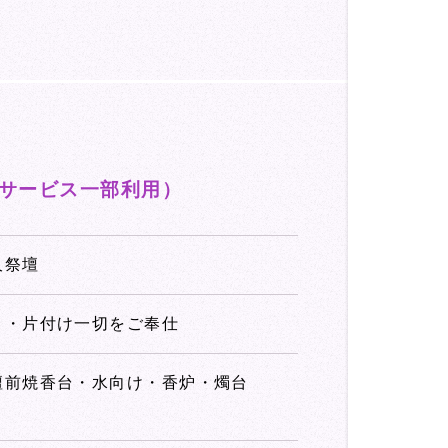
サービス一部利用）
久祭壇
り・片付け一切をご奉仕
壇前焼香台・水向け・香炉・燭台