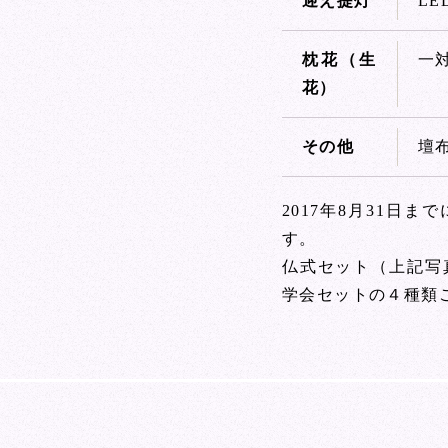
迎え提灯
L
枕花（生
一
花）
その他
壇
2017年8月31日
す。
仏式セット（上記写
学会セットの４種類