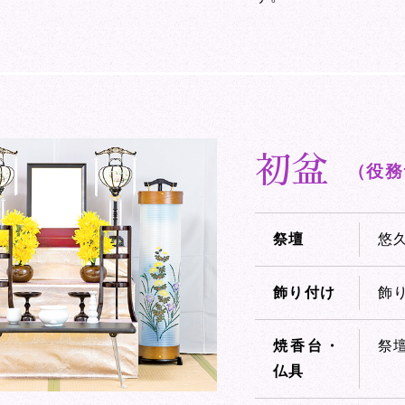
初盆
（役務
祭壇
悠
飾り付け
飾
焼香台・
祭
仏具