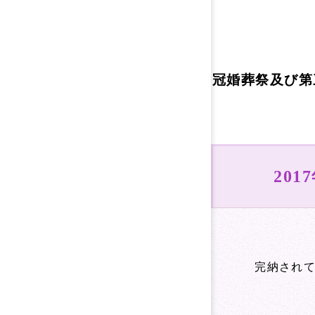
冠婚葬祭及び第
201
完納され