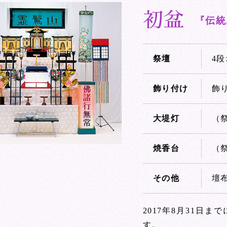
初盆
『伝統
祭壇
4
飾り付け
飾
大堤灯
（
焼香台
（
その他
壇
2017年8月31日
す。