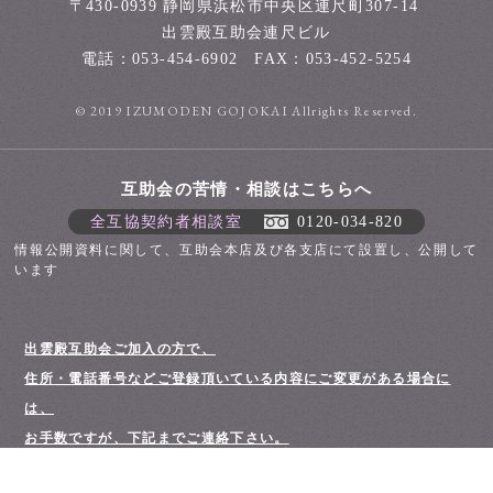
〒430-0939
静岡県浜松市中央区連尺町307-14
出雲殿互助会連尺ビル
電話：
053-454-6902
FAX：053-452-5254
© 2019 IZUMODEN GOJOKAI Allrights Reserved.
互助会の苦情・相談はこちらへ
全互協契約者相談室
0120-034-820
情報公開資料に関して、互助会本店及び各支店にて設置し、公開して
います
出雲殿互助会ご加入の方で、
住所・電話番号などご登録頂いている内容にご変更がある場合に
は、
お手数ですが、下記までご連絡下さい。
（株）出雲殿互助会